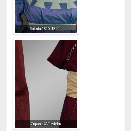
Suknia 1810-1820r.
Żupan z XVII wieku