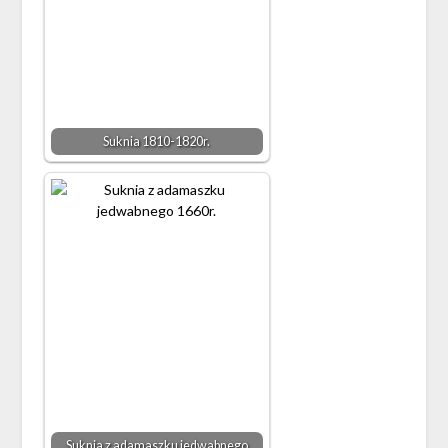
Suknia 1810-1820r.
Suknia z adamaszku jedwabnego