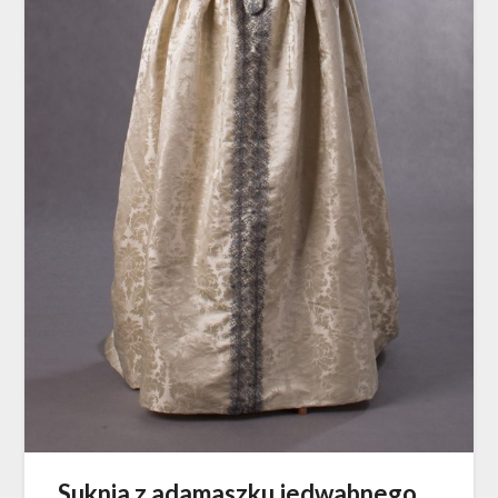
Suknia z adamaszku jedwabnego