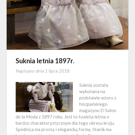
Suknia letnia 1897r.
Napisano dnia
1 lipca 2018
Suknia została
wykonana na
podstawie wzoru z
hiszpańskiego
magazynu El Salon
de la Moda z 1897 roku. Jest to toaleta letnia o
bardzo charakterystycznym dla tego okresu kroju.
Spódnica ma prostą i elegancką formę. Stanik ma