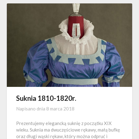
Suknia 1810-1820r.
Napisano dnia
8 marca 2018
Prezentujemy elegancką suknię z początku XIX
wieku. Suknia ma dwuczęściowe rękawy, małą bufkę
oraz długi wąski rękaw, który można odpruć i