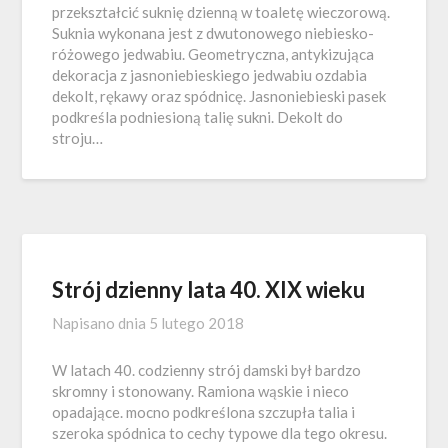
przekształcić suknię dzienną w toaletę wieczorową.
Suknia wykonana jest z dwutonowego niebiesko-
różowego jedwabiu. Geometryczna, antykizująca
dekoracja z jasnoniebieskiego jedwabiu ozdabia
dekolt, rękawy oraz spódnicę. Jasnoniebieski pasek
podkreśla podniesioną talię sukni. Dekolt do
stroju…
Strój dzienny lata 40. XIX wieku
Napisano dnia
5 lutego 2018
W latach 40. codzienny strój damski był bardzo
skromny i stonowany. Ramiona wąskie i nieco
opadające. mocno podkreślona szczupła talia i
szeroka spódnica to cechy typowe dla tego okresu.