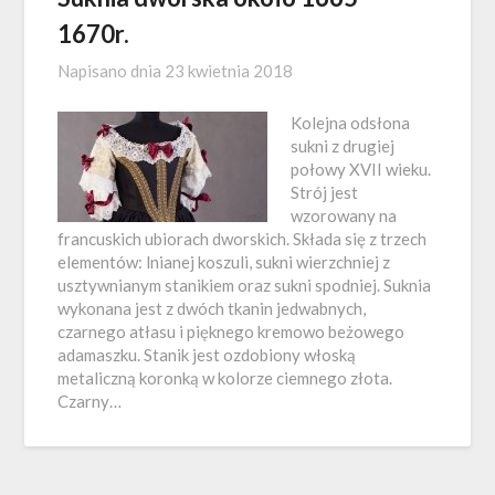
1670r.
Napisano dnia
23 kwietnia 2018
Kolejna odsłona
sukni z drugiej
połowy XVII wieku.
Strój jest
wzorowany na
francuskich ubiorach dworskich. Składa się z trzech
elementów: lnianej koszuli, sukni wierzchniej z
usztywnianym stanikiem oraz sukni spodniej. Suknia
wykonana jest z dwóch tkanin jedwabnych,
czarnego atłasu i pięknego kremowo beżowego
adamaszku. Stanik jest ozdobiony włoską
metaliczną koronką w kolorze ciemnego złota.
Czarny…