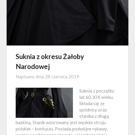
Suknia z okresu Żałoby
Narodowej
Napisano dnia
28 czerwca 2019
Suknia z początku
lat 60. XIX wieku.
Składa się ze
spódnicy oraz
stanika z długą
baskiną. Stanik wzorowany jest męskim stroju
polskim – kontuszu. Posiada podwójne rękawy,