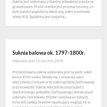
Suknia jest wykonana z tkaniny jedwabnej w kolorze
granatowym. Przód stanika jest przymarszczony, co
było bardzo popularną dekoracją sukni w połowie
wieku XIX. Spódnica jest wsparta…
Suknia balowa ok. 1797-1800r.
Napisano dnia
25 stycznia 2018
Prezentowana suknia wykonana jest na wzór sukni
końca XVIII wieku. Składa się z otwartej sukni
wierzchniej z trenem oraz sukni spodniej haftowanej
przy krawędzi. Suknia wierzchnia uszyta jest z
dwutonowego jedwabiu, haftowanego metalowymi
cekinami i koralikami. Wątek i osnowa w różnych
kolorach nadają tkaninie opalizujący wygląd, co w
połączeniu wyszukanym haftem nadaje sukni