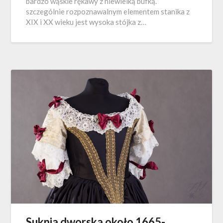
bardzo wąskie rękawy z niewielką bufką.
szczególnie rozpoznawalnym elementem stanika z
XIX i XX wieku jest wysoka stójka z…
Suknia dworska około 1665-