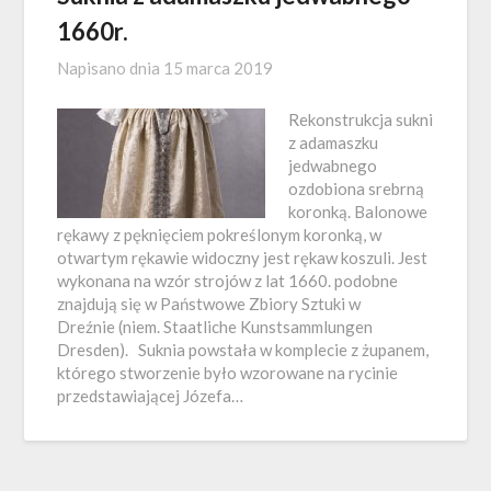
1660r.
Napisano dnia
15 marca 2019
Rekonstrukcja sukni
z adamaszku
jedwabnego
ozdobiona srebrną
koronką. Balonowe
rękawy z pęknięciem pokreślonym koronką, w
otwartym rękawie widoczny jest rękaw koszuli. Jest
wykonana na wzór strojów z lat 1660. podobne
znajdują się w Państwowe Zbiory Sztuki w
Dreźnie (niem. Staatliche Kunstsammlungen
Dresden). Suknia powstała w komplecie z żupanem,
którego stworzenie było wzorowane na rycinie
przedstawiającej Józefa…