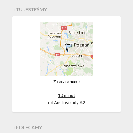
:: TU JESTEŚMY
Zobacz na mapie
10 minut
od Austostrady A2
:: POLECAMY