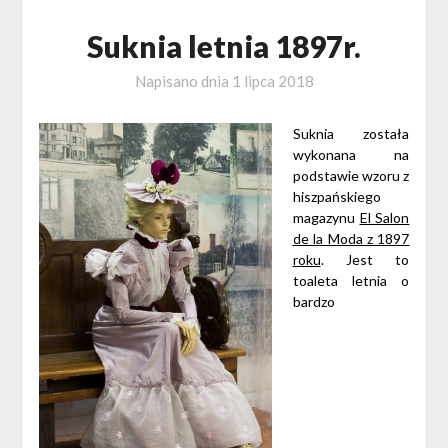
Suknia letnia 1897r.
Napisano dnia
1 lipca 2018
Suknia została
wykonana na
podstawie wzoru z
hiszpańskiego
magazynu
El Salon
de la Moda z 1897
roku
. Jest to
toaleta letnia o
bardzo