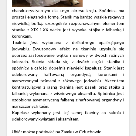
charakterystycznym dla tego okresu kroju. Spódnica ma
prostą i elegancką formę. Stanik ma bardzo wąskie rękawy z
niewielką bufką. szczególnie rozpoznawalnym elementem
stanika z XIX i XX wieku jest wysoka stójka z falbanką i
koronkami.
Toaleta jest wykonana z delikatnego opalizującego
jedwabiu. Dwutonowy efekt na tkaninie uzyskuje się
poprzez zastosowanie wątku i osnowy w dwóch rożnych
kolorach. Suknia składa się z dwóch części stanika i
spódnicy, a całości dopełnia niewielki kapelusz. Stanik jest
udekorowany haftowaną organdyną, koronkami i
marszczonymi taśmami z różowego jedwabiu. Akcentem
kontrastującym z jasną tkaniną jest pasek oraz stójka z
falbanką wykonana z wiśniowego aksamitu. Spódnica jest
ozdobiona asymetryczną falbaną z haftowanej organdyny i
marszczonych taśm.
Kapelusz wykonany jest tej samej tkaniny co suknia i
udekorowany kwiatami i aksamitem.
Ubiór można podziwiać na Zamku w Człuchowie