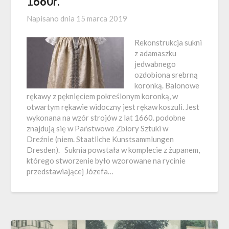
1660r.
Napisano dnia
15 marca 2019
Rekonstrukcja sukni
z adamaszku
jedwabnego
ozdobiona srebrną
koronką. Balonowe
rękawy z pęknięciem pokreślonym koronką, w
otwartym rękawie widoczny jest rękaw koszuli. Jest
wykonana na wzór strojów z lat 1660. podobne
znajdują się w Państwowe Zbiory Sztuki w
Dreźnie (niem. Staatliche Kunstsammlungen
Dresden). Suknia powstała w komplecie z żupanem,
którego stworzenie było wzorowane na rycinie
przedstawiającej Józefa…