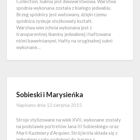
Collection. Suknia jest dwuwarstwowa. Warstwa
spodnia wykonana została z białego jedwabiu.
Brzeg spódnicy jest watowany, dzięki czemu
spódnica zyskuje stożkowaty kształt.
Warstwa wierzchnia wykonana jest z
transparentnej tkaniny jedwabnej i haftowana
nićmi bawełnianymi. Hafty na oryginalnej sukni
wykonane…
Sobieski i Marysieńka
Napisano dnia
12 sierpnia 2015
Stroje stylizowane na wiek XVII, wykonane zostały
na podstawie portretów Jana III Sobieskiego oraz
Marii Kazimiery d’Arquien. Strój króla składa się z
jedwabnej szaty podobnej do żupana z