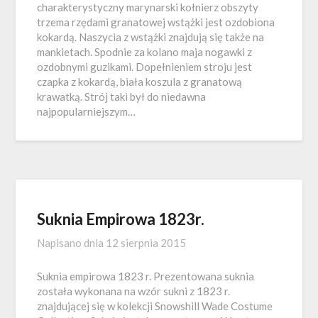
charakterystyczny marynarski kołnierz obszyty
trzema rzędami granatowej wstążki jest ozdobiona
kokardą. Naszycia z wstążki znajdują się także na
mankietach. Spodnie za kolano maja nogawki z
ozdobnymi guzikami. Dopełnieniem stroju jest
czapka z kokardą, biała koszula z granatową
krawatką. Strój taki był do niedawna
najpopularniejszym…
Suknia Empirowa 1823r.
Napisano dnia
12 sierpnia 2015
Suknia empirowa 1823 r. Prezentowana suknia
została wykonana na wzór sukni z 1823 r.
znajdującej się w kolekcji Snowshill Wade Costume