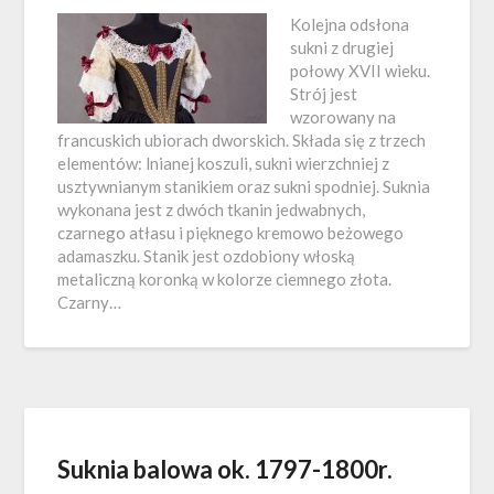
Kolejna odsłona
sukni z drugiej
połowy XVII wieku.
Strój jest
wzorowany na
francuskich ubiorach dworskich. Składa się z trzech
elementów: lnianej koszuli, sukni wierzchniej z
usztywnianym stanikiem oraz sukni spodniej. Suknia
wykonana jest z dwóch tkanin jedwabnych,
czarnego atłasu i pięknego kremowo beżowego
adamaszku. Stanik jest ozdobiony włoską
metaliczną koronką w kolorze ciemnego złota.
Czarny…
Suknia balowa ok. 1797-1800r.