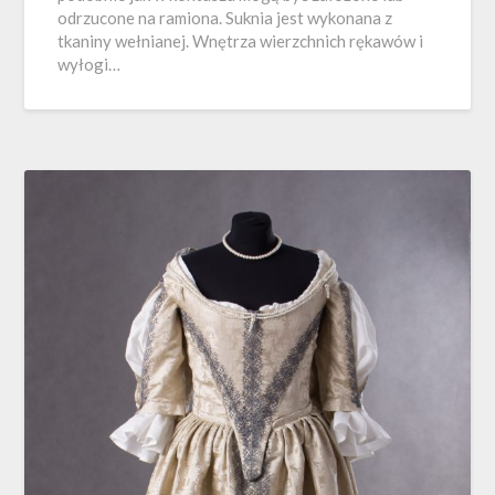
odrzucone na ramiona. Suknia jest wykonana z
tkaniny wełnianej. Wnętrza wierzchnich rękawów i
wyłogi…