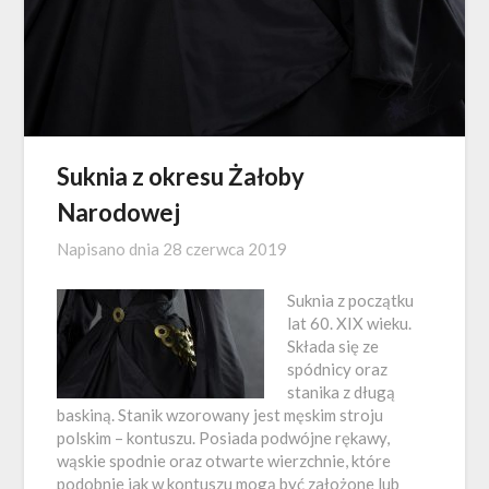
Suknia z okresu Żałoby
Narodowej
Napisano dnia
28 czerwca 2019
Suknia z początku
lat 60. XIX wieku.
Składa się ze
spódnicy oraz
stanika z długą
baskiną. Stanik wzorowany jest męskim stroju
polskim – kontuszu. Posiada podwójne rękawy,
wąskie spodnie oraz otwarte wierzchnie, które
podobnie jak w kontuszu mogą być założone lub